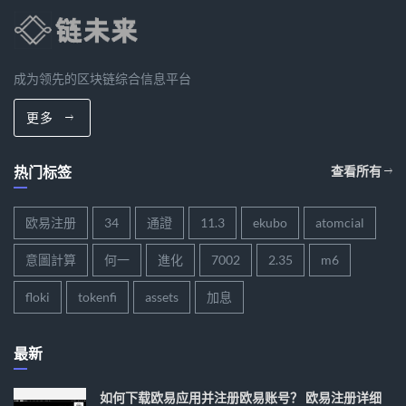
成为领先的区块链综合信息平台
更多
热门标签
查看所有
欧易注册
34
通證
11.3
ekubo
atomcial
意圖計算
何一
進化
7002
2.35
m6
floki
tokenfi
assets
加息
最新
如何下载欧易应用并注册欧易账号？ 欧易注册详细