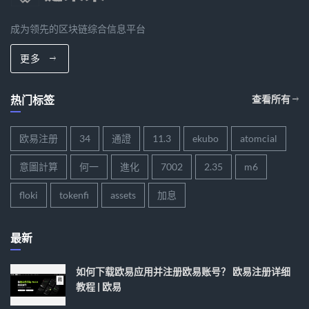
成为领先的区块链综合信息平台
更多
热门标签
查看所有
欧易注册
34
通證
11.3
ekubo
atomcial
意圖計算
何一
進化
7002
2.35
m6
floki
tokenfi
assets
加息
最新
如何下载欧易应用并注册欧易账号？ 欧易注册详细
教程 | 欧易