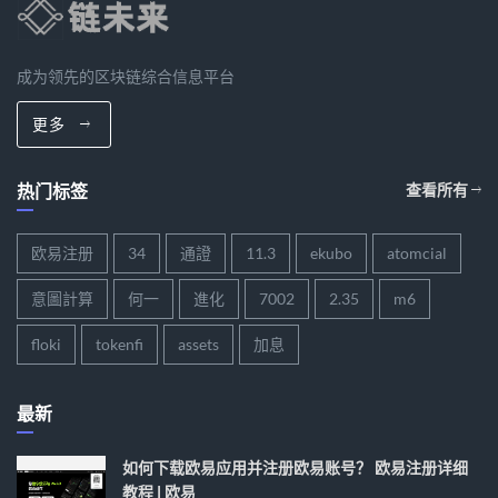
成为领先的区块链综合信息平台
更多
热门标签
查看所有
欧易注册
34
通證
11.3
ekubo
atomcial
意圖計算
何一
進化
7002
2.35
m6
floki
tokenfi
assets
加息
最新
如何下载欧易应用并注册欧易账号？ 欧易注册详细
教程 | 欧易