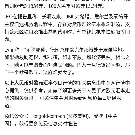
币对欧元0.1334元，100人民币对欧元13.34元。
IEO在报告里称，长期以来， IMF对希腊、爱尔兰及葡萄牙
主权债危机救助过程中，存在对货币理论基本概念混淆，支
持欧元区项目及推出共同货币时，却忽视其根本性缺陷等问
题。
Lynn称，“无论哪种，德国总理默克尔都将处于艰难境地。
如果她救助德银，那很糟，如果不救，那经济完蛋。相比之
下，她可能宁愿去面对难民问题。因为一旦德银出问题，那
下一个就是欧元，这麻烦就大了。”
以上
人民币对欧元汇率
今日行情的相关信息由中金网行情中
心提供，仅供参考，如需了解更多关于人民币对欧元汇率走
势的相关资讯 ，可关注中金网财经新闻频道每日财经报
道。
微信公众号：cngold-com-cn (长按复制)，或搜【中金
网】，获得更多免费信息实时推送！