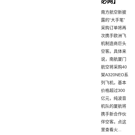
必网】
南方航空新披
露的“大手笔”
采购订单将再
次携手欧洲飞
机制造商巨头
空客。具体来
说，南航厦门
航空将采购40
架A320NEO系
列飞机，基本
价格超过300
亿元，纯波音
机队的厦航将
携手新合作伙
伴空客。点这
里查看火...