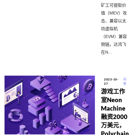
矿工可提取价
值（MEV）攻
击、兼容以太
坊虚拟机
（EVM）兼容
侧链。达鸿飞
在N...
2023-10-
问
27
答
游戏工作
室Neon
Machine
融资2000
万美元，
Polychain