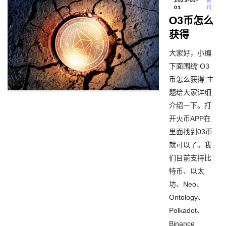
2023-05-
资
01
讯
O3币怎么
获得
大家好，小编
下面围绕“O3
币怎么获得”主
题给大家详细
介绍一下。打
开火币APP在
里面找到03币
就可以了。我
们目前支持比
特币、以太
坊、Neo、
Ontology、
Polkadot、
Binance