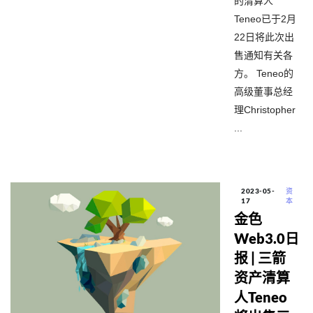
的清算人
Teneo已于2月
22日将此次出
售通知有关各
方。 Teneo的
高级董事总经
理Christopher
...
2023-05-
资
17
本
金色
Web3.0日
报 | 三箭
资产清算
人Teneo