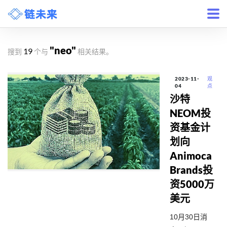
"neo"
19
搜到
个与
相关结果。
2023-11-
观
04
点
沙特
NEOM投
资基金计
划向
Animoca
Brands投
资5000万
美元
10月30日消