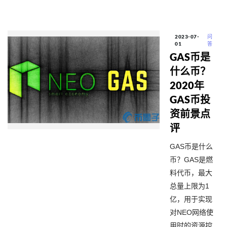
2023-07-
问
01
答
GAS币是
什么币？
2020年
GAS币投
资前景点
评
GAS币是什么
币？GAS是燃
料代币，最大
总量上限为1
亿，用于实现
对NEO网络使
用时的资源控