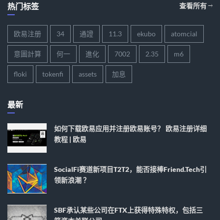
热门标签
查看所有
欧易注册
34
通證
11.3
ekubo
atomcial
意圖計算
何一
進化
7002
2.35
m6
floki
tokenfi
assets
加息
最新
如何下载欧易应用并注册欧易账号？ 欧易注册详细
教程 | 欧易
SocialFi赛道新项目T2T2，能否接棒Friend.tech引
领新浪潮 ？
SBF承认某些公司在FTX上获得特殊特权，包括三