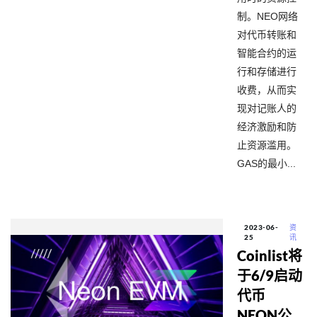
制。NEO网络
对代币转账和
智能合约的运
行和存储进行
收费，从而实
现对记账人的
经济激励和防
止资源滥用。
GAS的最小...
2023-06-
资
25
讯
Coinlist将
于6/9启动
代币
NEON公