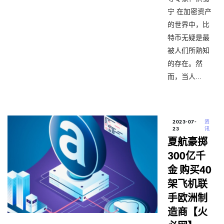
宁 在加密资产
的世界中，比
特币无疑是最
被人们所熟知
的存在。然
而，当人...
2023-07-
资
23
讯
夏航豪掷
300亿千
金 购买40
架飞机联
手欧洲制
造商【火