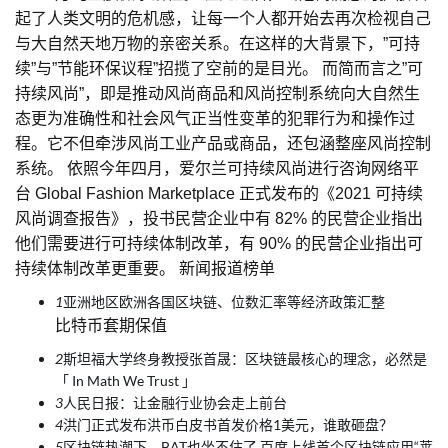
起了人类文明的危机感，让每一个人都开始去再次检视自己
与大自然天地万物的亲密关系。在这样的大背景下，”可持
续”与”节能环保议程”招揽了空前的是目光。 而简而言之”可
持续风尚”，即是推动风尚商品和风尚控制系统向大自然生
态更为准确性和社会风气正当性变革的犯罪行为和操作过
程。它不但牵涉风尚工业产品或商品，还包涵整座风尚控制
系统。 依照今年四月，爱尔兰可持续风尚进行咨询网络平
台 Global Fashion Marketplace 正式发布的《2021 可持续
风尚调查报告》，投书民营企业中有 82% 的民营企业指出
他们需要进行可持续体制改革，有 90% 的民营企业指出可
持续体制改革更重要。 新闻报道榜单
1
亚洲地区欧洲各国区块链、位数汇率等经济政策汇整
比特币套期保值
2
斯坦福大学终身教授张首晟：区块链最核心的理念，必然是
「 In Math We Trust 」
3
人民日报：让金融行业协会走上前台
4
洪门正式发布洪币白皮书首发价格1美元，谁敢砸盘？
5
区块链热潮下，BAT也坐不住了 百度上线首个区块链应用“莱