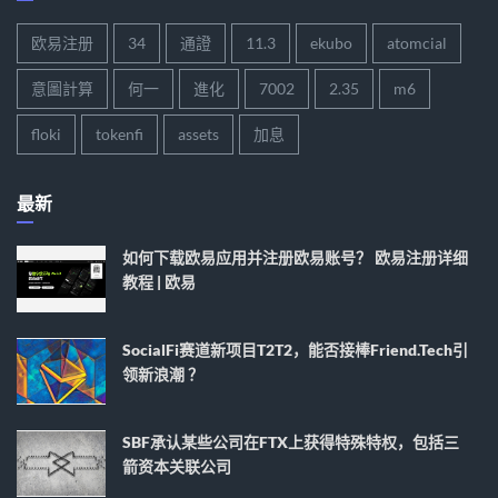
欧易注册
34
通證
11.3
ekubo
atomcial
意圖計算
何一
進化
7002
2.35
m6
floki
tokenfi
assets
加息
最新
如何下载欧易应用并注册欧易账号？ 欧易注册详细
教程 | 欧易
SocialFi赛道新项目T2T2，能否接棒Friend.tech引
领新浪潮 ？
SBF承认某些公司在FTX上获得特殊特权，包括三
箭资本关联公司