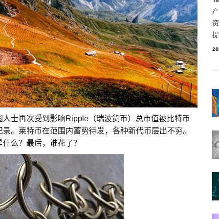
产
资
提
20
士再次受到影响Ripple（瑞波货币）总市值被比特币
纪录。莱特币在范围内蓄势待发，各种新代币层出不穷。
是什么？最后，谁花了？