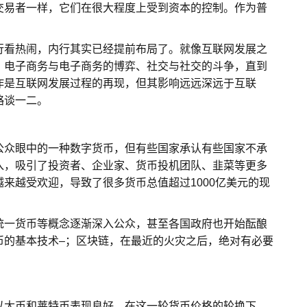
交易者一样，它们在很大程度上受到资本的控制。作为普
行看热闹，内行其实已经提前布局了。就像互联网发展之
、电子商务与电子商务的博弈、社交与社交的斗争，直到
作是互联网发展过程的再现，但其影响远远深远于互联
略谈一二。
公众眼中的一种数字货币，但有些国家承认有些国家不承
入，吸引了投资者、企业家、货币投机团队、韭菜等更多
来越受欢迎，导致了很多货币总值超过1000亿美元的现
统一货币等概念逐渐深入公众，甚至各国政府也开始酝酿
币的基本技术–；区块链，在最近的火灾之后，绝对有必要
以太币和莱特币表现良好。在这一轮货币价格的轮换下，