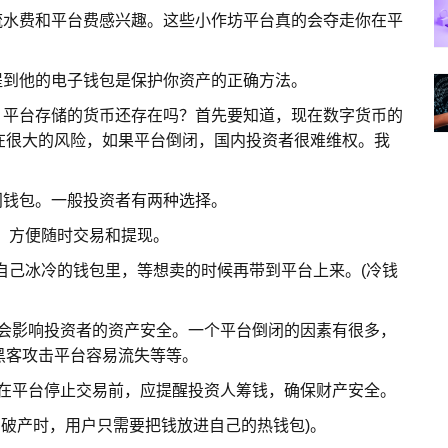
流水费和平台费感兴趣。这些小作坊平台真的会夺走你在平
提到他的电子钱包是保护你资产的正确方法。
？平台存储的货币还存在吗？首先要知道，现在数字货币的
在很大的风险，如果平台倒闭，国内投资者很难维权。我
门钱包。一般投资者有两种选择。
里，方便随时交易和提现。
进自己冰冷的钱包里，等想卖的时候再带到平台上来。(冷钱
但会影响投资者的资产安全。一个平台倒闭的因素有很多，
黑客攻击平台容易流失等等。
，在平台停止交易前，应提醒投资人筹钱，确保财产安全。
台破产时，用户只需要把钱放进自己的热钱包)。