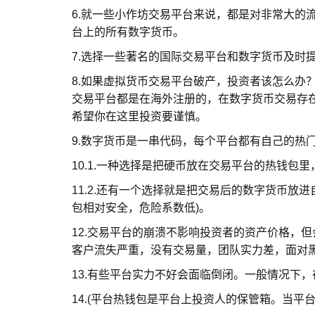
6.就一些小作坊交易平台来说，都是对非常大的
台上的所有数字货币。
7.选择一些著名的国际交易平台和数字货币及时
8.如果虚拟货币交易平台破产，投资者该怎么办
交易平台都是在海外注册的，在数字货币交易存
希望你在这里投资要谨慎。
9.数字货币是一串代码，每个平台都有自己的热
10.1.一种选择是把硬币放在交易平台的热钱包
11.2.还有一个选择就是把交易后的数字货币放
包相对安全，危险系数低)。
12.交易平台的崩溃不影响投资者的资产价格，
客户流失严重，没有交易量，团队实力差，面对
13.有些平台实力不好会面临倒闭。一般情况下
14.(平台热钱包是平台上投资人的保管箱。当平