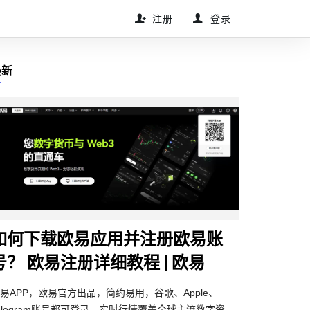
注册
登录
最新
如何下载欧易应用并注册欧易账
号？ 欧易注册详细教程 | 欧易
易APP，欧易官方出品，简约易用，谷歌、Apple、
elegram账号都可登录。实时行情覆盖全球主流数字资