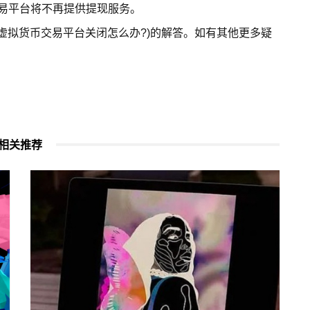
交易平台将不再提供提现服务。
虚拟货币交易平台关闭怎么办?)的解答。如有其他更多疑
相关推荐