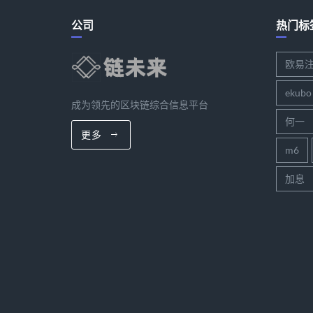
公司
热门标
欧易
ekubo
成为领先的区块链综合信息平台
何一
更多
m6
加息