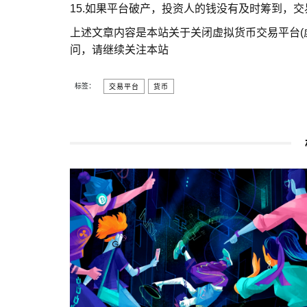
15.如果平台破产，投资人的钱没有及时筹到，
上述文章内容是本站关于关闭虚拟货币交易平台(
问，请继续关注本站
标签：
交易平台
货币