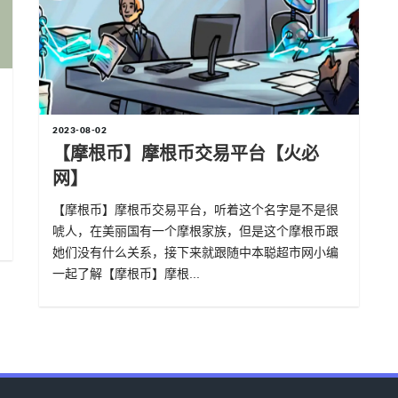
2023-08-02
【摩根币】摩根币交易平台【火必
网】
【摩根币】摩根币交易平台，听着这个名字是不是很
唬人，在美丽国有一个摩根家族，但是这个摩根币跟
她们没有什么关系，接下来就跟随中本聪超市网小编
一起了解【摩根币】摩根...