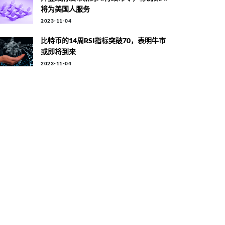
将为美国人服务
2023-11-04
比特币的14周RSI指标突破70，表明牛市
或即将到来
2023-11-04