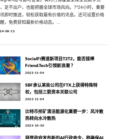
，足不出户，也能把握全球市场风向。7*24小时，重要
讯即时推送，轻松获取最有价值的讯息。还可设置价格
醒，免费获知最新价格动态。...
24-08-13
SocialFi赛道新项目T2T2，能否接棒
Friend.tech引领新浪潮 ？
2023-11-04
SBF承认某些公司在FTX上获得特殊特
权，包括三箭资本关联公司
2023-11-04
比特币挖矿清洁能源化重要一步：风冷散
热转向水冷散热
2023-10-30
拜登政府发布新的AI行政命令，称确保AI