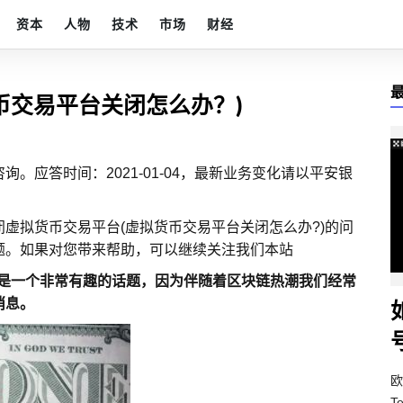
资本
人物
技术
市场
财经
币交易平台关闭怎么办？)
。应答时间：2021-01-04，最新业务变化请以平安银
虚拟货币交易平台(虚拟货币交易平台关闭怎么办?)的问
题。如果对您带来帮助，可以继续关注我们本站
？这是一个非常有趣的话题，因为伴随着区块链热潮我们经常
消息。
欧
T