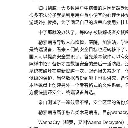
归根到底，大多数用户中病毒的原因是缺乏网
很多不法分子就是利用用户贪小便宜的心理伪装
游戏外挂传播，为了满足自己的虚荣心使用外挂
中了那就没办法了，等Key 被破解或者交钱
勒索病毒导致人心惶惶，医院，加油站，学校
是终端设备，看来人们的安全目标也还转移下了
国人可以提高安全意识了。首先杀毒软件可以有
照样中招？备份才是数据安全的最后一道防线，
系统被破坏在重新捣腾一次，起码损失减少了，但是个
像级的保护，当然数据备份到哪里也很讲究，备份到
本地磁盘上创建另外一个专有格式的文件系统，
方便快捷还安全，终端设备首选。
亲自测试了一遍效果不错，安全区里的备份文
勒索病毒属于敲诈类木马病毒，目前wanacr
WannaCry（想哭，又叫Wanna Decrypt