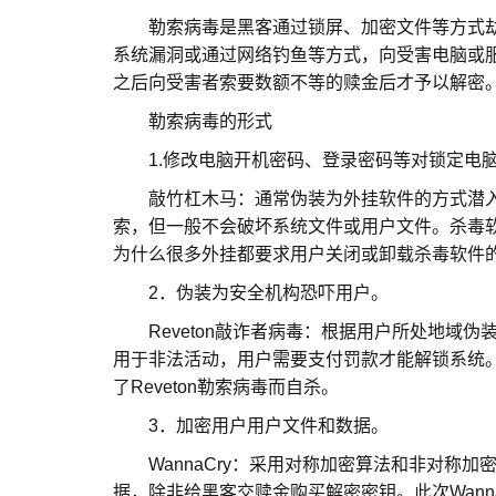
勒索病毒是黑客通过锁屏、加密文件等方式劫
系统漏洞或通过网络钓鱼等方式，向受害电脑或
之后向受害者索要数额不等的赎金后才予以解密
勒索病毒的形式
1.修改电脑开机密码、登录密码等对锁定电
敲竹杠木马：通常伪装为外挂软件的方式潜入
索，但一般不会破坏系统文件或用户文件。杀毒
为什么很多外挂都要求用户关闭或卸载杀毒软件
2．伪装为安全机构恐吓用户。
Reveton敲诈者病毒：根据用户所处地域伪
用于非法活动，用户需要支付罚款才能解锁系统。
了Reveton勒索病毒而自杀。
3．加密用户用户文件和数据。
WannaCry：采用对称加密算法和非对称加
据，除非给黑客交赎金购买解密密钥。此次Wanna