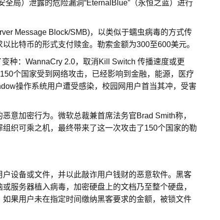
美国国家安全局）泄露的危险漏洞“EternalBlue”（永恒之蓝）进行
 Message Block/SMB)，以类似于蠕虫病毒的方式传
以比特币的形式支付赎金。勒索金额为300至600美元。
WannaCry 2.0，取消Kill Switch 传播速度或更
至少有150个国家受到网络攻击，已经影响到金融，能源，医疗
ndow操作系统用户遭受感染，校园网用户首当其冲，受害
密行为。微软总裁兼首席法务官Brad Smith称，
组织可乘之机，最终带来了这一次攻击了150个国家的勒
户设备或文件，并以此敲诈用户钱财的恶意软件。黑客
脑或服务器植入病毒，加密硬盘上的文档乃至整个硬盘，
，如果用户未在指定时间缴纳黑客要求的金额，被锁文件