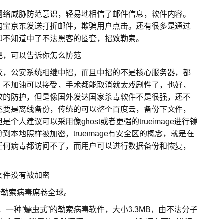
络威胁防范意识，轻易地相信了邮件信息，软件内容。
淘宝京东发送打折邮件，欺骗用户点击。还有很多是通过
却不知道中了不法黑客的圈套，招致勒索。
吧，可以告诉你怎么防范
，公安系统相继中招，而且中招的不是核心服务器，都
，不加油可以接受，手术都能取消就太戏剧性了，也好，
效的防护，但是像国外发达国家杀毒软件不是很强，还不
还要是离线备份，传统的可以整个百度云，备份下文件，
人建议可以采用像ghost或者更强的trueimage进行镜
本地照样被加密，trueimage有安全区的概念，就是在
任何病毒都访问不了，而用户可以进行数据备份和恢复，
件没有被加密
y勒索病毒席卷全球。
or），一种“蠕虫式”的勒索病毒软件，大小3.3MB，由不法分子