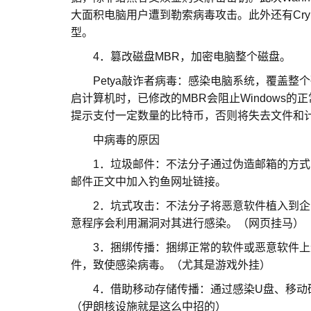
大面积电脑用户遭到勒索病毒攻击。此外还有CryptoL
型。
4．篡改磁盘MBR，加密电脑整个磁盘。
Petya敲诈者病毒：感染电脑系统，覆盖整个硬
启计算机时，已修改的MBR会阻止Windows的
提示支付一定数量的比特币，否则将失去文件和
中病毒的原因
1．垃圾邮件：不法分子通过伪造邮箱的方式
邮件正文中加入钓鱼网址链接。
2．坑式攻击：不法分子将恶意软件植入到企
意程序会利用漏洞对其进行感染。（网页挂马）
3．捆绑传播：捆绑正常的软件或恶意软件上
件，致使感染病毒。（尤其是游戏外挂）
4．借助移动存储传播：通过感染U盘、移动
（伊朗核设施就是这么中招的）