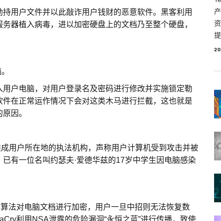
产
持用户文件并以此敲诈用户钱财的恶意软件。黑客利用
资
服务器植入病毒，进以加密硬盘上的文档乃至整个硬盘，
提
。
20
脑。
用户电脑，对用户登录名及密码进行修改并实施锁定勒
软件在正常运作情况下会对这类木马进行拦截，这也就是
的原因。
装成用户所在地的执法机构，声称用户计算机受到攻击并被
已有一位名叫约瑟夫·爱德华兹的17岁中学生因电脑感染
密算法对电脑文档进行加密，用户一旦中招则无法恢复数
Cry利用NSA泄露的危险漏洞“永恒之蓝”进行传播，致使