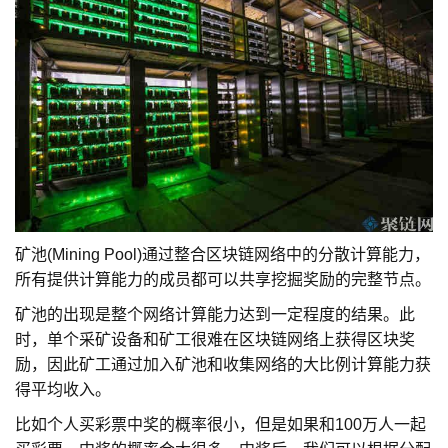
矿池(Mining Pool)通过整合区块链网络中的分散计算能力，
所有提供计算能力的成员都可以共享挖掘奖励的完整节点。
矿池的出现是整个网络计算能力达到一定程度的结果。此
时，单个采矿设备和矿工很难在区块链网络上获得区块奖
励，因此矿工通过加入矿池和收集网络的大比例计算能力获
得平均收入。
比如个人买彩票中奖的概率很小，但是如果和100万人一起