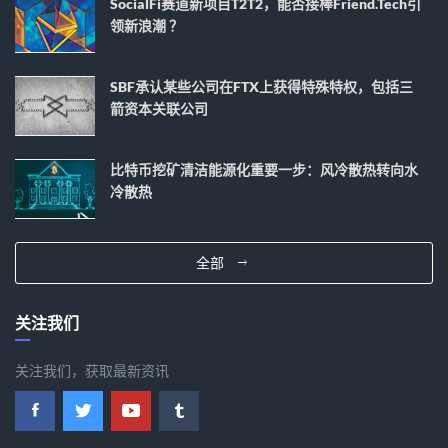
SocialFi赛道新项目T2T2，能否接棒Friend.tech引
领新浪潮 ？
SBF承认某些公司在FTX上获得特殊特权，包括三
箭资本关联公司
比特币挖矿清洁能源化重要一步：风冷散热转向水
冷散热
全部
关注我们
关注我们，获取最新资讯