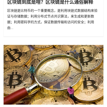
区块链到底是啥？区块链是什么通俗解释
区块链是比特币的一个重要概念，是利用块链式数据结构来验
证与存储数据；利用分布式节点共识算法，来生成和更新数
据；利用密码学的方式，保证数据传输和访问的安全；利用
由...