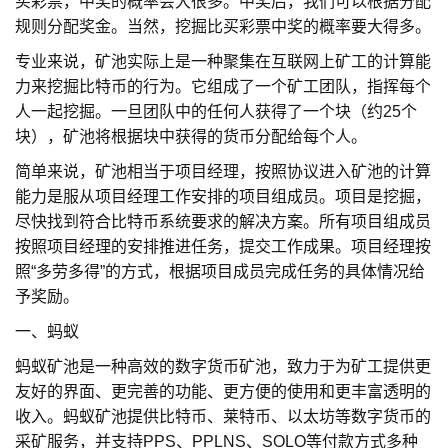
买彩票，中奖的概率会大很多。中奖后，我们可以根据分配
规则分配奖金。当然，挖掘比买彩票中奖的概率要大得多。
专业来说，矿池实际上是一种聚集在互联网上矿工的计算能
力来挖掘比特币的行为。它组成了一个矿工团队，指挥每个
人一起挖掘。一旦团队中的任何人获得了一个块（约25个
块），矿池将根据块中获得的货币分配给每个人。
简单来说，矿池相当于项目经理，按照协议进入矿池的计算
能力是服从项目经理工作安排的项目组成员。项目是挖掘，
尽快找到符合比特币系统要求的解决方案。所有项目组成员
按照项目经理的安排推进任务，提交工作成果。项目经理按
照“多劳多得”的方式，根据项目成员完成任务的具体情况给
予奖励。
一、蚂蚁
蚂蚁矿池是一种高效的数字货币矿池，致力于为矿工提供更
友好的界面、更完善的功能、更方便的使用和更丰富透明的
收入。蚂蚁矿池提供比特币、莱特币、以太坊等数字货币的
采矿服务，并支持PPS、PPLNS、SOLO等付款方式多种