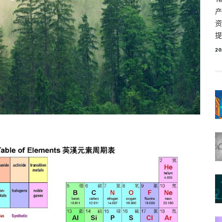
产
资
提
20