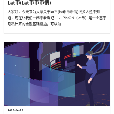
Lat币(lat币币币情)
大家好，今天来为大家关于lat币(lat币币币情)很多人还不知
道，现在让我们一起来看看吧1.1、PlatON（lat币）是一个基于
隐私计算的金融基础设施，可以为...
2023-04-28