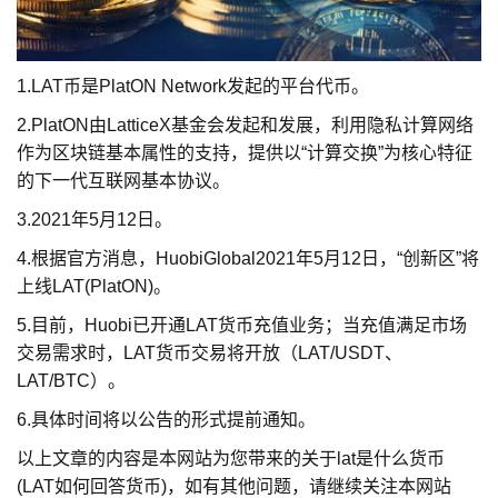
1.LAT币是PlatON Network发起的平台代币。
2.PlatON由LatticeX基金会发起和发展，利用隐私计算网络
作为区块链基本属性的支持，提供以“计算交换”为核心特征
的下一代互联网基本协议。
3.2021年5月12日。
4.根据官方消息，HuobiGlobal2021年5月12日，“创新区”将
上线LAT(PlatON)。
5.目前，Huobi已开通LAT货币充值业务；当充值满足市场
交易需求时，LAT货币交易将开放（LAT/USDT、
LAT/BTC）。
6.具体时间将以公告的形式提前通知。
以上文章的内容是本网站为您带来的关于lat是什么货币
(LAT如何回答货币)，如有其他问题，请继续关注本网站