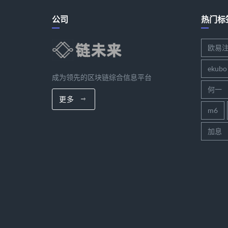
公司
热门标
欧易
ekubo
成为领先的区块链综合信息平台
何一
更多
m6
加息