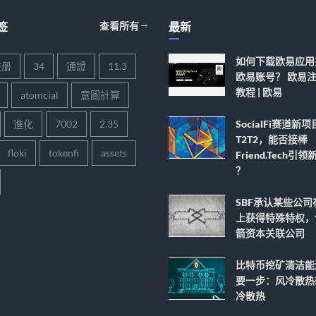
签
查看所有
最新
如何下载欧易应用
注册
34
通證
11.3
欧易账号？ 欧易
教程 | 欧易
atomcial
意圖計算
進化
7002
2.35
SocialFi赛道新项
T2T2，能否接棒
floki
tokenfi
assets
Friend.tech引
？
SBF承认某些公司
上获得特殊特权，
箭资本关联公司
比特币挖矿清洁能
要一步：风冷散热
冷散热