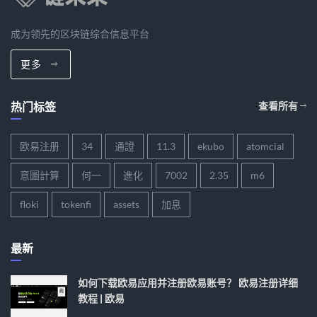
成为领先的区块链综合信息平台
更多
热门标签
查看所有
欧易注册
34
通證
11.3
ekubo
atomcial
意圖計算
何一
進化
7002
2.35
m6
floki
tokenfi
assets
加息
最新
如何下载欧易应用并注册欧易账号？ 欧易注册详细
教程 | 欧易