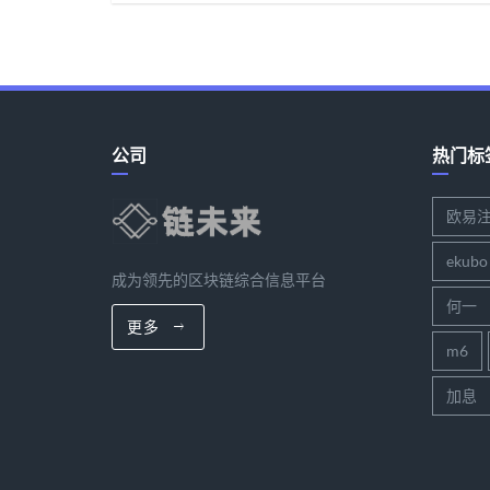
公司
热门标
欧易
ekubo
成为领先的区块链综合信息平台
何一
更多
m6
加息