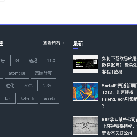
签
查看所有
最新
如何下载欧易应用
注册
34
通證
11.3
欧易账号？ 欧易
教程 | 欧易
atomcial
意圖計算
進化
7002
2.35
SocialFi赛道新项
T2T2，能否接棒
floki
tokenfi
assets
Friend.tech引
？
SBF承认某些公司
上获得特殊特权，
箭资本关联公司