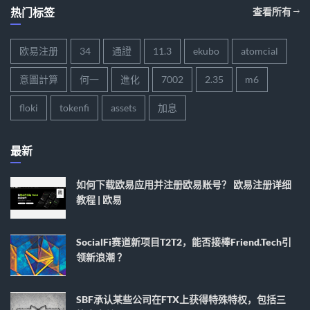
热门标签
查看所有
欧易注册
34
通證
11.3
ekubo
atomcial
意圖計算
何一
進化
7002
2.35
m6
floki
tokenfi
assets
加息
最新
如何下载欧易应用并注册欧易账号？ 欧易注册详细
教程 | 欧易
SocialFi赛道新项目T2T2，能否接棒Friend.tech引
领新浪潮 ？
SBF承认某些公司在FTX上获得特殊特权，包括三