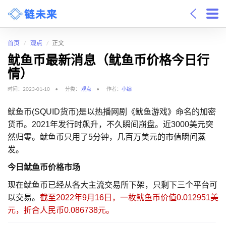
首页
观点
正文
鱿鱼币最新消息（鱿鱼币价格今日行
情）
时间：2023-01-10
分类：
观点
作者：
小编
鱿鱼币(SQUID货币)是以热播网剧《鱿鱼游戏》命名的加密
货币。2021年发行时飙升，不久瞬间崩盘。近3000美元突
然归零。鱿鱼币只用了5分钟，几百万美元的市值瞬间蒸
发。
今日鱿鱼币价格市场
现在鱿鱼币已经从各大主流交易所下架，只剩下三个平台可
以交易。
截至2022年9月16日，一枚鱿鱼币价值0.012951美
元，折合人民币0.086738元。